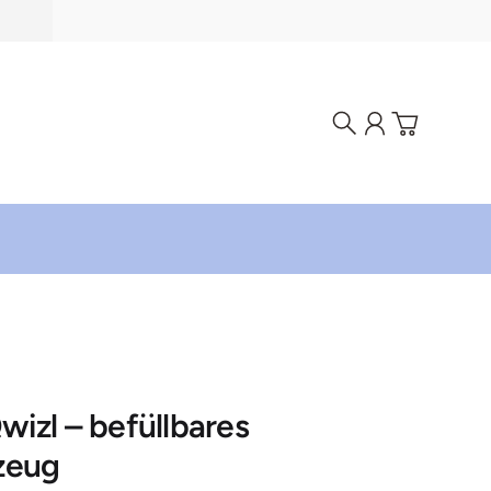
Suche
Konto
Warenkorb
izl – befüllbares
zeug