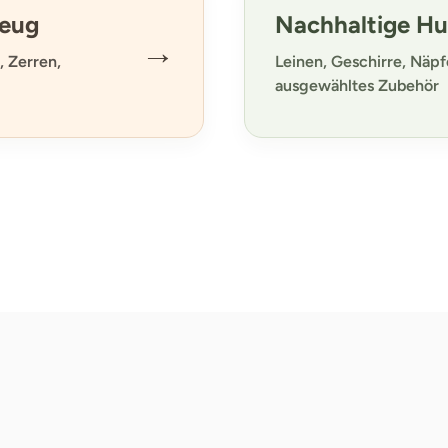
zeug
Nachhaltige H
→
 Zerren,
Leinen, Geschirre, Näp
ausgewähltes Zubehör
Bio Hundefutter