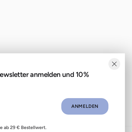
Widerruf & Rückgabe
e
Bio Zertifizierung
Datenschutz
eug
Impressum
g
AGB
ewsletter anmelden und 10 %
ANMELDEN
Facebook
Instagram
e ab 29 € Bestellwert.
OPTIONEN AUSWÄHLEN