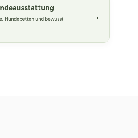
undeausstattung
→
fe, Hundebetten und bewusst
Versand & Lieferung