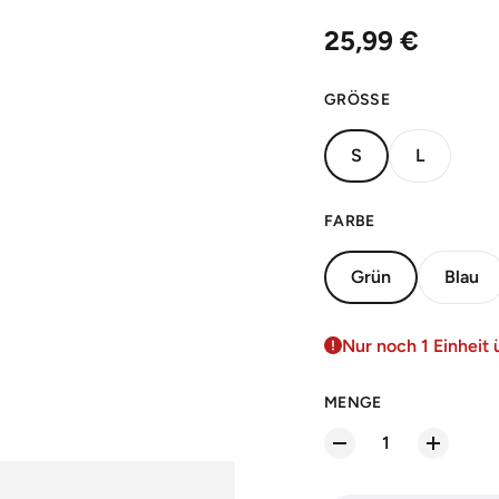
Regulärer Prei
25,99 €
GRÖSSE
S
L
FARBE
Grün
Blau
Nur noch 1 Einheit 
MENGE