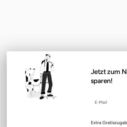
Hundesnacks & Bio-Leckerlis
Nahrungsergänzung für Hund
Gesundheit & Hundepflege
Schadstofffreies Hundespielz
Nachhaltige Hundeausstattun
Poodlewohl Bio-Manufaktur
Jetzt zum N
sparen!
Extra Gratiszugab