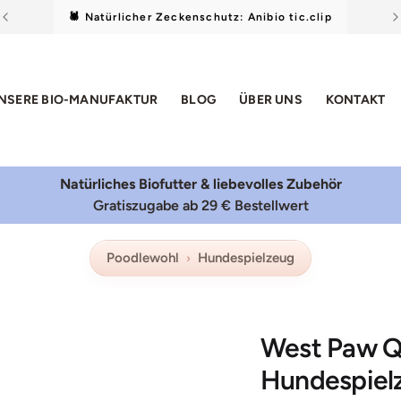
🕷️ Natürlicher Zeckenschutz: Anibio tic.clip
NSERE BIO-MANUFAKTUR
BLOG
ÜBER UNS
KONTAKT
Natürliches Biofutter & liebevolles Zubehör
Gratiszugabe ab 29 € Bestellwert
Poodlewohl
Hundespielzeug
West Paw Qw
Hundespiel